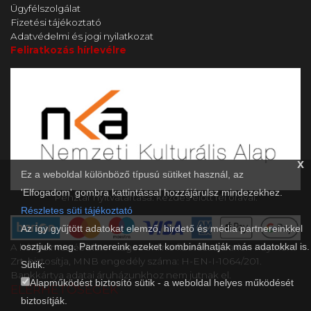
Ügyfélszolgálat
Fizetési tájékoztató
Adatvédelmi és jogi nyilatkozat
Feliratkozás hírlevélre
x
Ez a weboldal különböző típusú sütiket használ, az
'Elfogadom' gombra kattintással hozzájárulsz mindezekhez.
Pénztár nyitvatartása: kezdés előtt fél órával.
Részletes süti tájékoztató
Az így gyűjtött adatokat elemző, hirdető és média partnereinkkel
osztjuk meg. Partnereink ezeket kombinálhatják más adatokkal is.
A kényelmes és biztonságos online fizetést a Barion Payment
Zrt. biztosítja, MNB engedély száma: H-EN-I-1064/201.
Sütik:
Bankkártya adatai áruházunkhoz nem jutnak el.
Alapműködést biztosító sütik - a weboldal helyes működését
ELÉRHETŐSÉGEK
biztosítják.