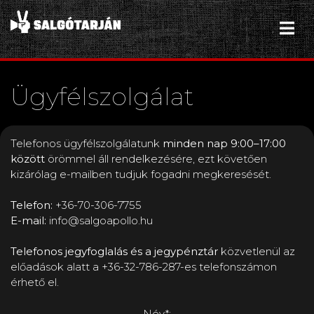
Ügyfélszolgálat
Telefonos ügyfélszolgálatunk
minden nap 9:00–17:00
között
örömmel áll rendelkezésére, ezt követően
kizárólag e-mailben tudjuk fogadni megkeresését.
Telefon:
+36-70-306-7755
E-mail:
info@salgoapollo.hu
Telefonos jegyfoglalás és a jegypénztár
közvetlenül az
előadások alatt a +36-32-786-287-es telefonszámon
érhető el.
Név*: