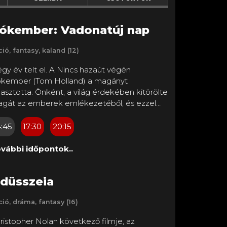
ókember: Vadonatúj nap
ció, fantasy, kaland (12)
gy év telt el. A Nincs hazaút végén
kember (Tom Holland) a magányt
lasztotta. Önként, a világ érdekében kitörölte
gát az emberek emlékezetéből, és ezzel
mondott a szerelméről (Zendaya) meg a jó
rátjáról (Jacob Batalon) is. Magányos
4:45
17:30
20:15
lnőttéletet él. New York már nem ismeri a
vét, csak élvezi áldásos működését: hiszen ő
vábbi időpontok..
lytatja a bűn üldözését – és már nincs semmi
s dolga, főállású Pókember lett. Mégis egyre
düsszeia
bbször van rá szükség. A ránehezedő nyomás
lönös változásokat indít be a testében, és
ció, dráma, fantasy (16)
gül odáig fajul, hogy már a létezését
nyegeti. Éppen akkor, amikor egészen újfajta
ristopher Nolan következő filmje, az
ncselekmények kezdenek terjedni a