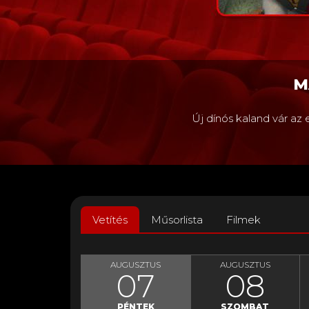
M
Új dínós kaland vár az 
KULTIK
Vetítés
Műsorlista
Filmek
MOZI
AUGUSZTUS
AUGUSZTUS
07
08
HONLAP
PÉNTEK
SZOMBAT