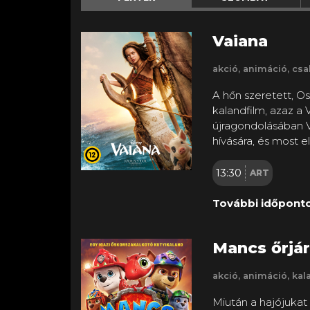
Vaiana
akció, animáció, csal
A hőn szeretett, Os
kalandfilm, azaz a 
újragondolásában V
hívására, és most 
szigetét körülvevő 
társaságában a hírh
13:30
ART
Feledhetetlen utazás
járnak, a lány nép
További időponto
köszönthetnek.
Mancs őrjár
akció, animáció, kal
Miután a hajójukat 