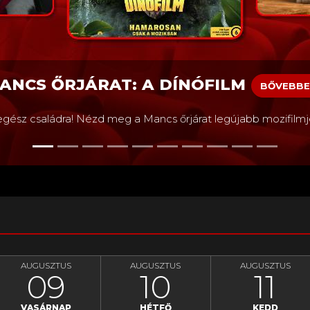
ANCS ŐRJÁRAT: A DÍNÓFILM
BŐVEBB
egész családra! Nézd meg a Mancs őrjárat legújabb mozifilmjé
AUGUSZTUS
AUGUSZTUS
AUGUSZTUS
09
10
11
VASÁRNAP
HÉTFŐ
KEDD