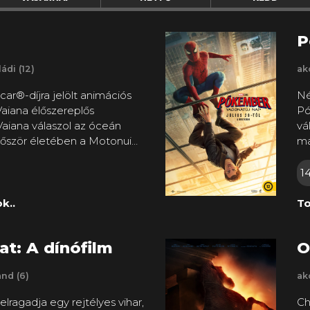
P
ádi (12)
ak
car®-díjra jelölt animációs
Né
Vaiana élőszereplős
Pó
aiana válaszol az óceán
vá
először életében a Motonui
ma
korallzátonyon túlra hajózik,
le
edt félistennel, Mauival.
ba
1
 vár rájuk, s ha sikerrel
fe
ére ismét bőséges idők
ne
k..
To
fo
má
at: A dínófilm
O
tö
kü
and (6)
ak
vé
fe
elragadja egy rejtélyes vihar,
Ch
bű