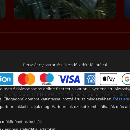
Pénztár nyitvatartása: kezdés előtt fél órával.
elmes és biztonságos online fizetést a Barion Payment Zrt. biztosítj
gedély száma: H-EN-I-1064/201. Bankkártya adatai áruházunkho
az 'Elfogadom' gombra kattintással hozzájárulsz mindezekhez.
Részletes
el.
 partnereinkkel osztjuk meg. Partnereink ezeket kombinálhatják más ada
s működését biztosítják.
ek anonim statisztikai adatokat.