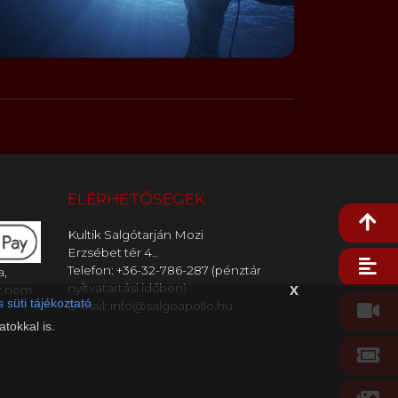
ELÉRHETŐSÉGEK
Kultik Salgótarján Mozi
Erzsébet tér 4..
Telefon: +36-32-786-287 (pénztár
a,
x
nyitvatartási időben)
z nem
 süti tájékoztató
E-mail: info@salgoapollo.hu
tokkal is.