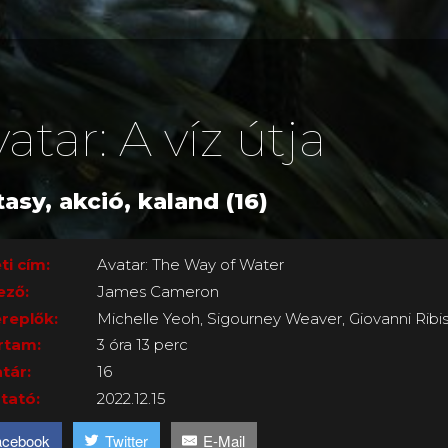
atar: A víz útja
tasy, akció, kaland (16)
ti cím:
Avatar: The Way of Water
ező:
James Cameron
replők:
Michelle Yeoh, Sigourney Weaver, Giovanni Ribis
rtam:
3 óra 13 perc
tár:
16
tató:
2022.12.15
acebook
Twitter
E-Mail