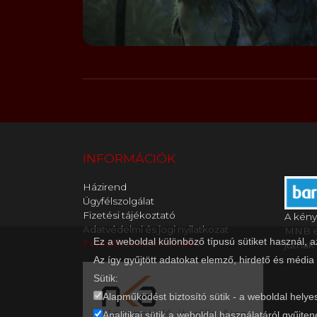
INFORMÁCIÓK
Házirend
Ügyfélszolgálat
Fizetési tájékoztató
A kény
Adatvédelmi és jogi nyilatkozat
MNB en
Ez a weboldal különböző típusú sütiket használ, 
Feliratkozás hírlevélre
jutnak 
Az így gyűjtött adatokat elemző, hirdető és média
Sütik:
Alapműködést biztosító sütik - a weboldal helye
Analitikai sütik a weboldal használatáról gyűjten