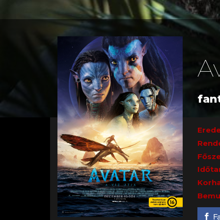
Av
fan
Erede
Rend
Fősze
Időta
Korha
Bemu
F