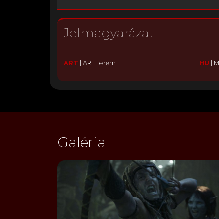
Jelmagyarázat
ART
|
ART Terem
HU
|
M
Galéria