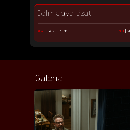
Jelmagyarázat
ART
|
ART Terem
HU
|
M
Galéria