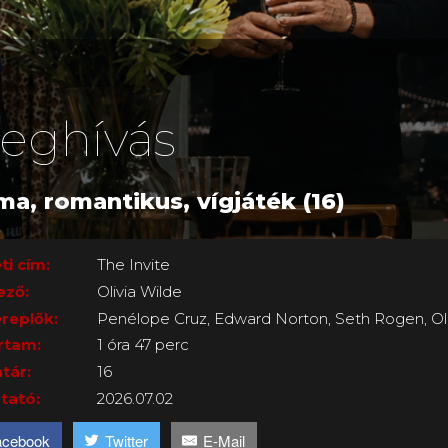
eghívás
ma, romantikus, vígjáték (16)
ti cím:
The Invite
ező:
Olivia Wilde
replők:
Penélope Cruz, Edward Norton, Seth Rogen, Oli
rtam:
1 óra 47 perc
tár:
16
tató:
2026.07.02
acebook
Twitter
E-Mail