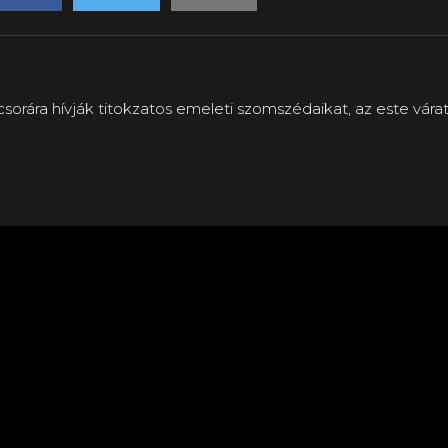
orára hívják titokzatos emeleti szomszédaikat, az este váratl