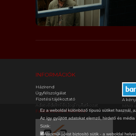
INFORMÁCIÓK
Házirend
Ügyfélszolgálat
Fizetési tájékoztató
A kény
Adatvédelmi és jogi nyilatkozat
MNB en
Ez a weboldal különböző típusú sütiket használ, 
Feliratkozás hírlevélre
jutnak 
Az így gyűjtött adatokat elemző, hirdető és média
Sütik:
Alapműködést biztosító sütik - a weboldal helye