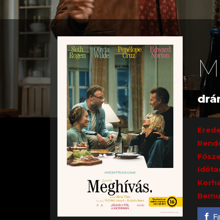
M
drá
Erede
Rend
Fősze
Időta
Korha
Bemu
F