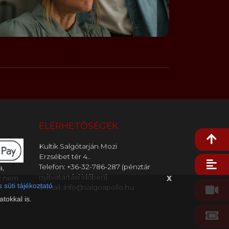
ELÉRHETŐSÉGEK
Kultik Salgótarján Mozi
Erzsébet tér 4..
Telefon: +36-32-786-287 (pénztár
a,
nyitvatartási időben)
x
z nem
 süti tájékoztató
E-mail: info@salgoapollo.hu
tokkal is.