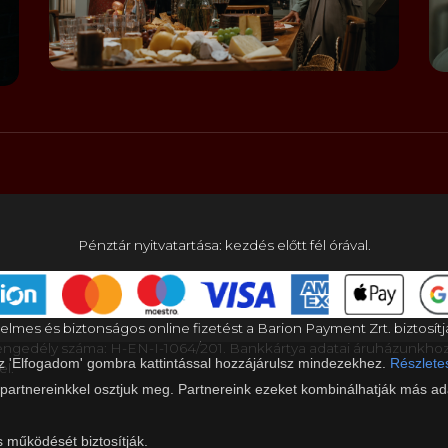
Pénztár nyitvatartása: kezdés előtt fél órával.
elmes és biztonságos online fizetést a Barion Payment Zrt. biztosítj
gedély száma: H-EN-I-1064/201. Bankkártya adatai áruházunkho
az 'Elfogadom' gombra kattintással hozzájárulsz mindezekhez.
Részletes
el.
 partnereinkkel osztjuk meg. Partnereink ezeket kombinálhatják más ada
s működését biztosítják.