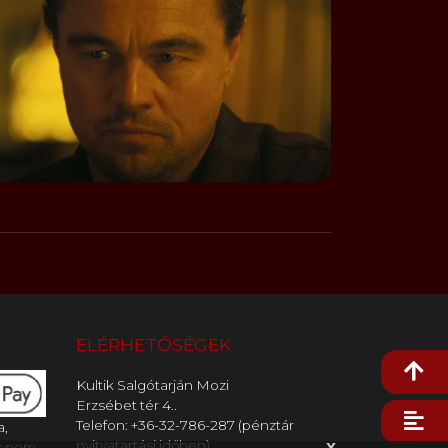
ELÉRHETŐSÉGEK
Kultik Salgótarján Mozi
Erzsébet tér 4..
Telefon: +36-32-786-287 (pénztár
a,
x
nyitvatartási időben)
z nem