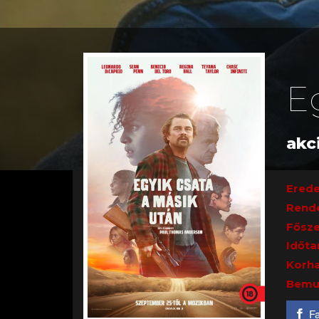
E
akc
Erede
Rend
Fősze
Időta
Korha
Bemu
F