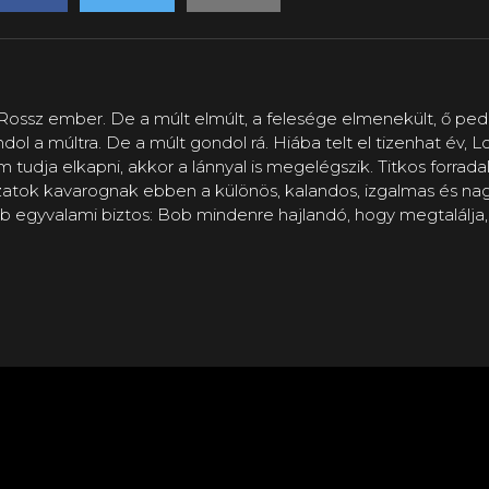
ossz ember. De a múlt elmúlt, a felesége elmenekült, ő pedi
ondol a múltra. De a múlt gondol rá. Hiába telt el tizenhat 
tudja elkapni, akkor a lánnyal is megelégszik. Titkos forrad
ozatok kavarognak ebben a különös, kalandos, izgalmas és n
bb egyvalami biztos: Bob mindenre hajlandó, hogy megtalálja, 