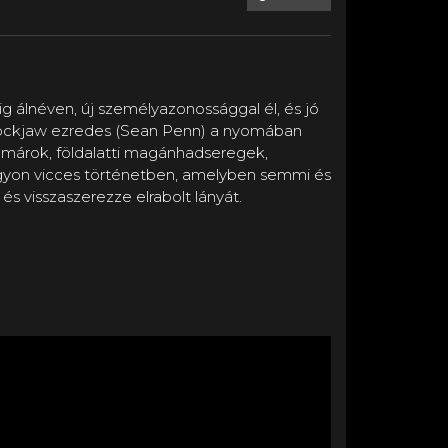
g álnéven, új személyazonossággal él, és jó
év, Lockjaw ezredes (Sean Penn) a nyomában
almárok, földalatti magánhadseregek,
agyon vicces történetben, amelyben semmi és
és visszaszerezze elrabolt lányát.