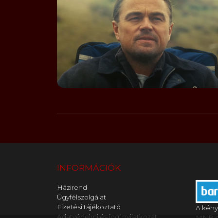
INFORMÁCIÓK
Házirend
Ügyfélszolgálat
Fizetési tájékoztató
A kény
Adatvédelmi és jogi nyilatkozat
MNB en