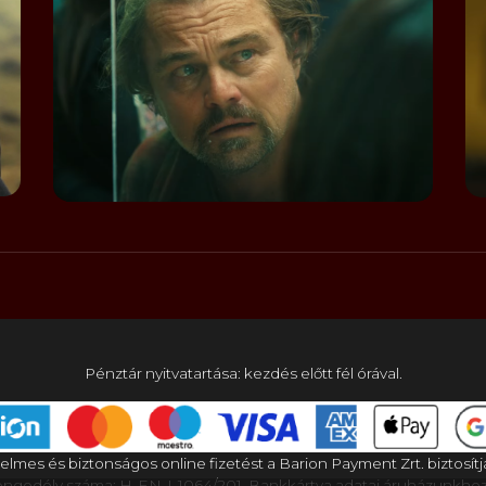
Pénztár nyitvatartása: kezdés előtt fél órával.
elmes és biztonságos online fizetést a Barion Payment Zrt. biztosítj
gedély száma: H-EN-I-1064/201. Bankkártya adatai áruházunkho