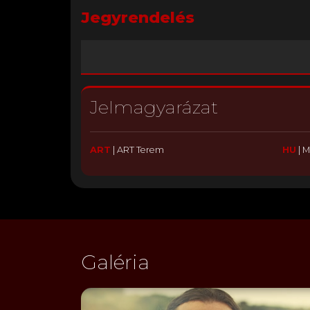
Jegyrendelés
Jelmagyarázat
ART
|
ART Terem
HU
|
M
Galéria