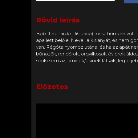
Rövid leírás
Bob (Leonardo DiCpario) rossz hombre volt. R
apa lett belőle. Neveli a kislányát, és nem g
van. Régóta nyomoz utána, és ha az apát nem 
bűnözők, rendőrök, orgyilkosok és örök áld
senki sem az, aminek/akinek látszik, legfelje
Előzetes