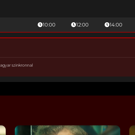
10:00
12:00
14:00
agyar szinkronnal