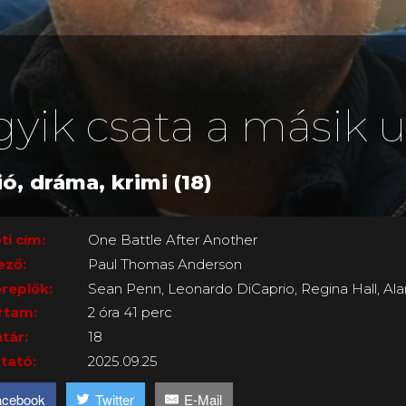
gyik csata a másik 
ió, dráma, krimi (18)
ti cím:
One Battle After Another
ező:
Paul Thomas Anderson
replők:
Sean Penn, Leonardo DiCaprio, Regina Hall, Ala
rtam:
2 óra 41 perc
tár:
18
tató:
2025.09.25
acebook
Twitter
E-Mail