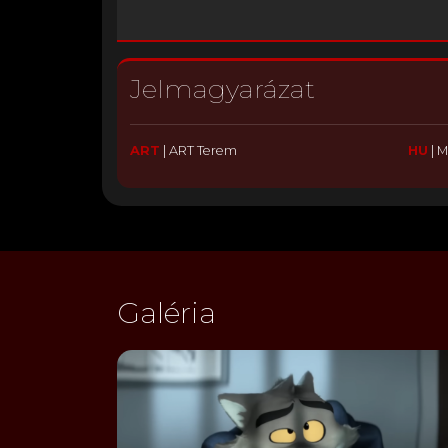
Jelmagyarázat
ART
|
ART Terem
HU
|
M
Galéria