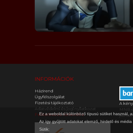
INFORMÁCIÓK
Házirend
Ügyfélszolgálat
Fizetési tájékoztató
A kény
Adatvédelmi és jogi nyilatkozat
MNB en
Ez a weboldal különböző típusú sütiket használ, 
Feliratkozás hírlevélre
jutnak 
Az így gyűjtött adatokat elemző, hirdető és média
Sütik: