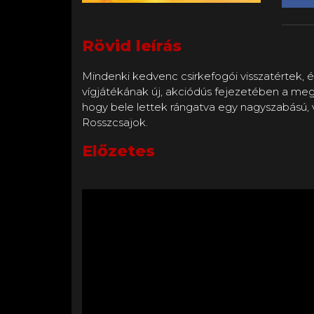
Rövid leírás
Mindenki kedvenc csirkefogói visszatértek, é
vígjátékának új, akciódús fejezetében a me
hogy bele lettek rángatva egy nagyszabású, vi
Rosszcsajok.
Előzetes