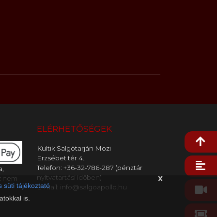
ELÉRHETŐSÉGEK
Kultik Salgótarján Mozi
Erzsébet tér 4..
Telefon: +36-32-786-287 (pénztár
a,
x
nyitvatartási időben)
z nem
 süti tájékoztató
E-mail: info@salgoapollo.hu
tokkal is.