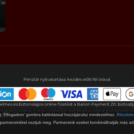
Pénztár nyitvatartása: kezdés előtt fél órával.
elmes és biztonságos online fizetést a Barion Payment Zrt. biztosítj
gedély száma: H-EN-I-1064/201. Bankkártya adatai áruházunkho
az 'Elfogadom' gombra kattintással hozzájárulsz mindezekhez.
Részletes
el.
 partnereinkkel osztjuk meg. Partnereink ezeket kombinálhatják más ada