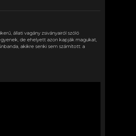
rű, állati vagány zsiványairól szóló
legyenek, de ehelyett azon kapják magukat,
bűnbanda, akikre senki sem számított: a