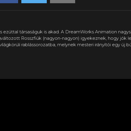
s ezúttal társaságuk is akad. A DreamWorks Animation nagysike
gváltozott Rosszfiúk (nagyon-nagyon) igyekeznek, hogy jók 
lágkörüli rablássorozatba, melynek mesteri irányítói egy új 