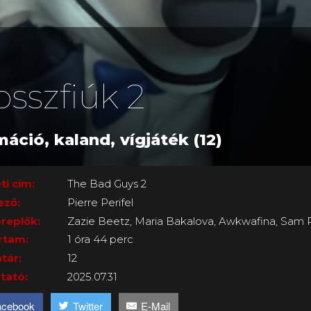
osszfiúk 2
máció, kaland, vígjáték (12)
ti cím:
The Bad Guys 2
ező:
Pierre Perifel
replők:
Zazie Beetz, Maria Bakalova, Awkwafina, Sam 
rtam:
1 óra 44 perc
tár:
12
tató:
2025.07.31
acebook
Twitter
E-Mail