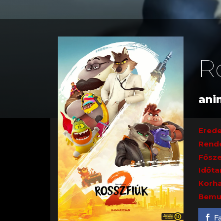
R
ani
Erede
Rend
Fősze
Időta
Korha
Bemu
F