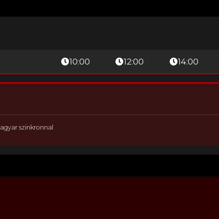
10:00
12:00
14:00
agyar szinkronnal