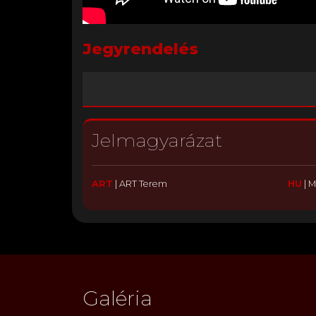
Jegyrendelés
Jelmagyarázat
ART
|
ART Terem
HU
|
M
Galéria