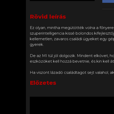
Rövid leírás
Ez olyan, mintha megütötték volna a főnyere
szuperintelligencia kissé bolondos kifejlesztő
kellemetlen, zavaros családi ügyeket egy gé
gyerek.
De az MI túl jól dolgozik. Mindent elkövet,
eszközöket kell hozzá bevetnie, és kin kell á
Előzetes