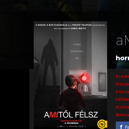
aM
horr
Erede
Rend
Fősze
Időta
Korha
Bemu
F