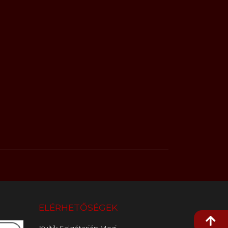
ELÉRHETŐSÉGEK
Kultik Salgótarján Mozi