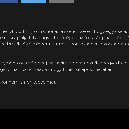
ményt! Curtist (John Cho) az a szerencse éri, hogy egy csal
je neki ajánlja fel a nagy lehetőséget: az ő családjánál próbálj
pre bízzák, és ő mindent elintéz – pontosabban, gyorsabban,
 hogy pontosan végrehajtsa, amire programozták; megvédi a ga
tgázolnia hozzá. Ráadásul úgy tűnik, kikapcsolhatatlan.