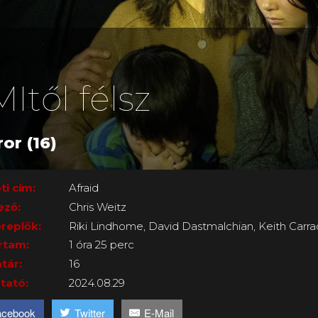
Itől félsz
or (16)
ti cím:
Afraid
ező:
Chris Weitz
replők:
Riki Lindhome, David Dastmalchian, Keith Carra
rtam:
1 óra 25 perc
tár:
16
tató:
2024.08.29
acebook
Twitter
E-Mail